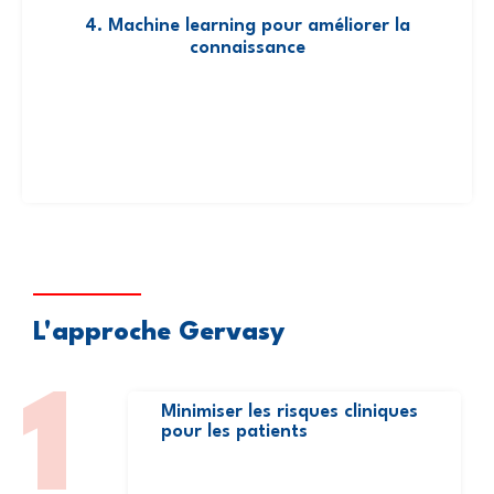
partenariats avec les fournisseurs matériel
4. Machine learning pour améliorer la
médical.
connaissance
L'approche Gervasy
1
Minimiser les risques cliniques
pour les patients