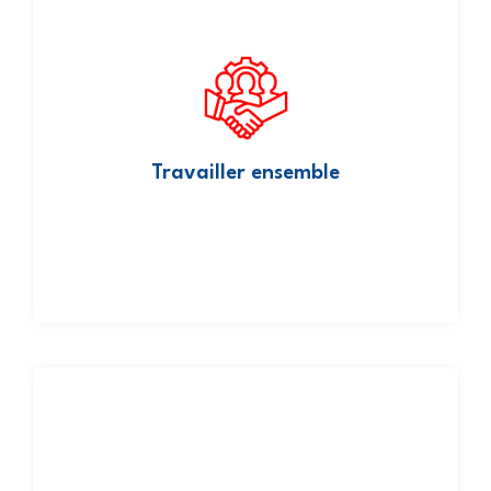
les équipes du centre /cabinet
Appareils posés par
les équipes du centre
Téléchargement du résultat par
sur la plateforme Gervasy
/ cabinet
Analyse des données réceptionnées et publication d’un
sur la
les cardiologues Gervasy
rapport sous 48h par
plateforme
Validation du rapport, consultable et téléchargeable par
le cardiologue prescripteur via un lien vers son espace
sécurisé
Travailler ensemble