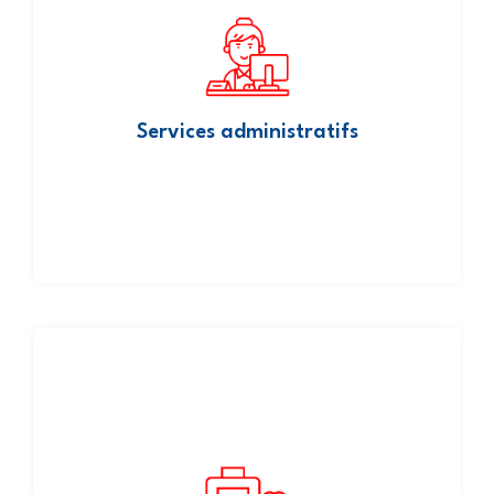
Nous pouvons fournir un service de secrétariat médical lié au
diagnostic :
Inclusion du rapport dans le dossier patient électronique
du cardiologue une fois le rapport validé
Facturation de l’acte à la CNAM
Services administratifs